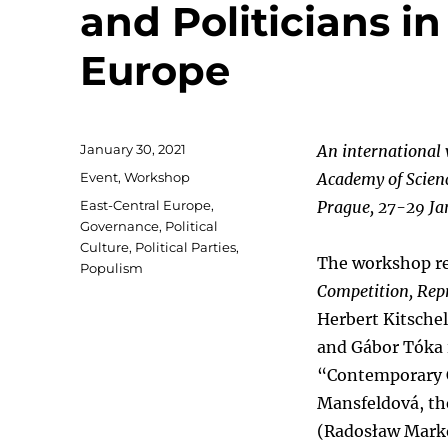
and Politicians 
Europe
Posted
January 30, 2021
An international
on
Categories
Event
,
Workshop
Academy of Scien
Tags
East-Central Europe
,
Prague, 27-29 Ja
Governance
,
Political
Culture
,
Political Parties
,
The workshop re
Populism
Competition, Rep
Herbert Kitsche
and Gábor Tóka i
“Contemporary C
Mansfeldová, the
(Radosław Marko