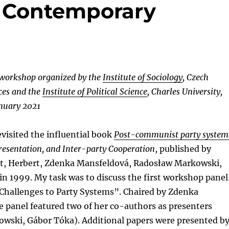
in Contemporary
 workshop organized by the
Institute of Sociology
, Czech
ces and the
Institute of Political Science
, Charles University,
nuary 2021
visited the influential book
Post-communist party system
resentation, and Inter-party Cooperation
, published by
lt, Herbert, Zdenka Mansfeldová, Radosław Markowski,
n 1999. My task was to discuss the first workshop panel
hallenges to Party Systems”. Chaired by Zdenka
 panel featured two of her co-authors as presenters
wski, Gábor Tóka). Additional papers were presented b