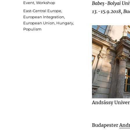
on
Categories
Event
,
Workshop
Babeș-Bolyai Univ
Tags
East-Central Europe
,
13.-15.9.2018, Bu
European Integration
,
European Union
,
Hungary
,
Populism
Andrássy Univer
Budapester
Andr