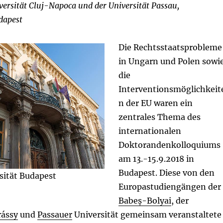
ersität Cluj-Napoca und der Universität Passau,
dapest
Die Rechtsstaatsprobleme
in Ungarn und Polen sowi
die
Interventionsmöglichkeit
n der EU waren ein
zentrales Thema des
internationalen
Doktorandenkolloquiums
am 13.-15.9.2018 in
Budapest. Diese von den
sität Budapest
Europastudiengängen der
Babeș-Bolyai
, der
ássy
und
Passauer
Universität gemeinsam veranstaltete