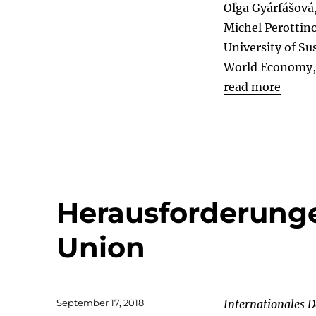
Oľga Gyárfášová,
Michel Perottino
University of Su
World Economy, 
read more
Herausforderung
Union
Posted
September 17, 2018
Internationales 