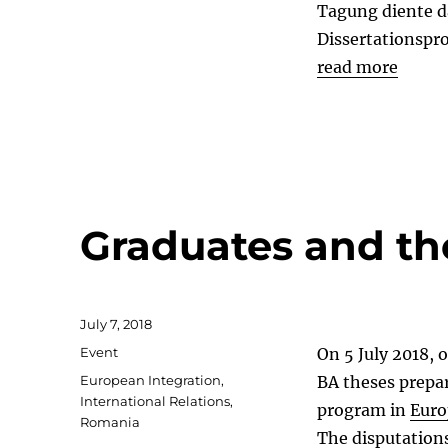
Tagung diente d
Dissertationspro
read more
Graduates and th
Posted
July 7, 2018
on
Categories
Event
On 5 July 2018, 
Tags
European Integration
,
BA theses prepa
International Relations
,
program in
Euro
Romania
The disputations