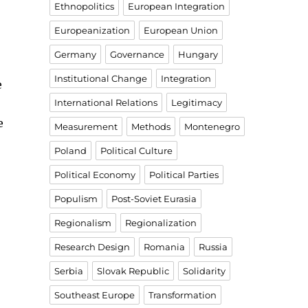
Ethnopolitics
European Integration
Europeanization
European Union
Germany
Governance
Hungary
Institutional Change
Integration
e
International Relations
Legitimacy
e
Measurement
Methods
Montenegro
Poland
Political Culture
Political Economy
Political Parties
Populism
Post-Soviet Eurasia
Regionalism
Regionalization
Research Design
Romania
Russia
Serbia
Slovak Republic
Solidarity
Southeast Europe
Transformation