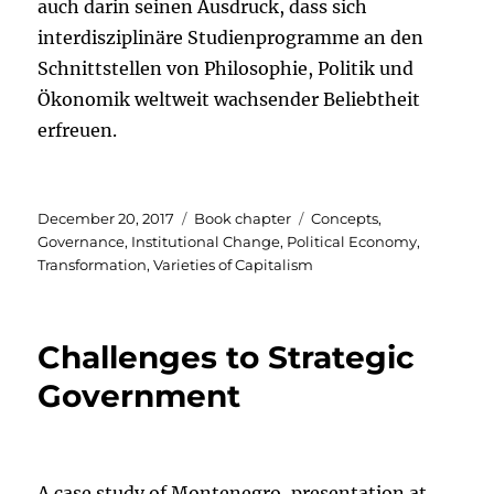
auch darin seinen Ausdruck, dass sich
interdisziplinäre Studienprogramme an den
Schnittstellen von Philosophie, Politik und
Ökonomik weltweit wachsender Beliebtheit
erfreuen.
Posted
Categories
Tags
December 20, 2017
Book chapter
Concepts
,
on
Governance
,
Institutional Change
,
Political Economy
,
Transformation
,
Varieties of Capitalism
Challenges to Strategic
Government
A case study of Montenegro, presentation at