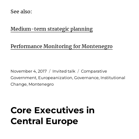
See also:
Medium-term strategic planning
Performance Monitoring for Montenegro
Posted
Categories
Tags
November 4, 2017
Invited talk
Comparative
on
Government
,
Europeanization
,
Governance
,
Institutional
Change
,
Montenegro
Core Executives in
Central Europe