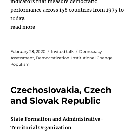
indicators that measure democratic
performance across 158 countries from 1975 to
today.
read more
Posted
Categories
Tags
February 28, 2020
Invited talk
Democracy
on
Assessment
,
Democratization
,
Institutional Change
,
Populism
Czechoslovakia, Czech
and Slovak Republic
State Formation and Administrative-
Territorial Organization